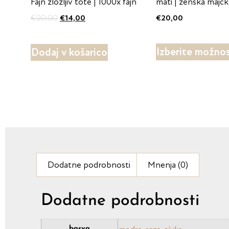
Fajn zložljiv tote | 1000x fajn
mati | ženska majčk
€
14,00
€
20,00
€
20,00
Izberite možnos
Dodaj v košarico
Dodatne podrobnosti
Mnenja (0)
Dodatne podrobnosti
barva