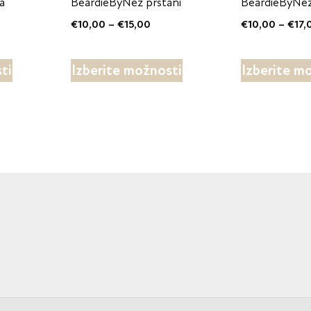
a
BeardieByNez prstani
BeardieByNez 
€
10,00
–
€
15,00
€
10,00
–
€
17,
ti
Izberite možnosti
Izberite m