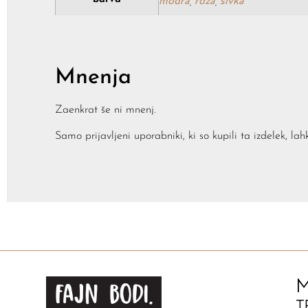
modra
roza
sivka
,
,
Mnenja
Zaenkrat še ni mnenj.
Samo prijavljeni uporabniki, ki so kupili ta izdelek, la
M
T