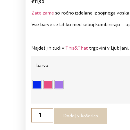
€
11,90
Zate zame
so ročno izdelane iz sojinega voska
Vse barve se lahko med seboj kombinirajo – op
Najdeš jih tudi v
This&That
trgovini v Ljubljani.
barva
Dodaj v košarico