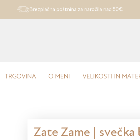
Brezplačna poštnina za naročila nad 50€!
TRGOVINA
O MENI
VELIKOSTI IN MATER
Zate Zame | svečka