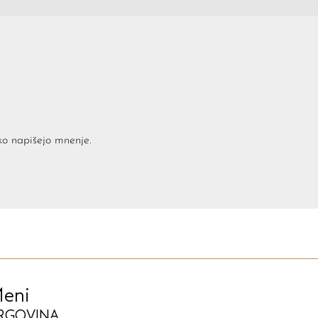
hko napišejo mnenje.
eni
RGOVINA