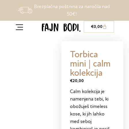
Brezplačna poštnina za naročila nad
50€!
€
0,00
Torbica
mini | calm
kolekcija
€
20,00
Calm kolekcija je
namenjena tebi, ki
obožuješ timeless
kose, ki jih lahko
med seboj
kombiniraš in nosiš