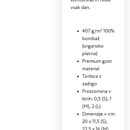
vsak dan.
407 g/m² 100%
bombaž
(organsko
platno)
Premium gost
material
Torbica z
zadrgo
Prostornina v
litrih: 0,5 (S), 1
(M), 2 (L)
Dimenzije v cm:
20 x 11,5 (S),
22,5 x 16 (M),