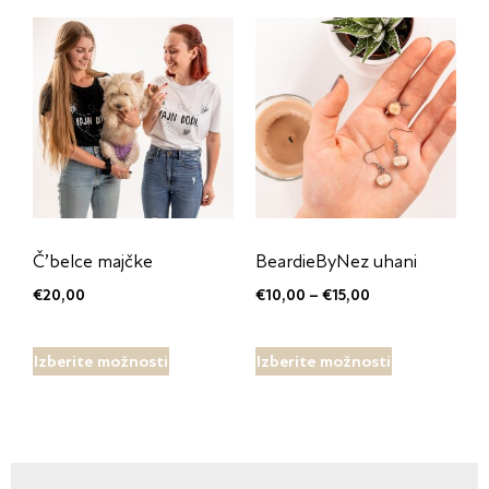
Č’belce majčke
BeardieByNez uhani
€
20,00
€
10,00
–
€
15,00
Izberite možnosti
Izberite možnosti