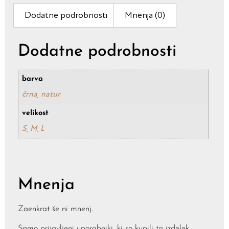
Dodatne podrobnosti
Mnenja (0)
Dodatne podrobnosti
barva
črna
natur
,
velikost
S
M
L
,
,
Mnenja
Zaenkrat še ni mnenj.
Samo prijavljeni uporabniki, ki so kupili ta izdelek,